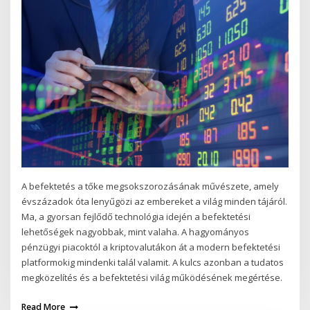
A befektetés a tőke megsokszorozásának művészete, amely
évszázadok óta lenyűgözi az embereket a világ minden tájáról.
Ma, a gyorsan fejlődő technológia idején a befektetési
lehetőségek nagyobbak, mint valaha. A hagyományos
pénzügyi piacoktól a kriptovalutákon át a modern befektetési
platformokig mindenki talál valamit. A kulcs azonban a tudatos
megközelítés és a befektetési világ működésének megértése.
Read More