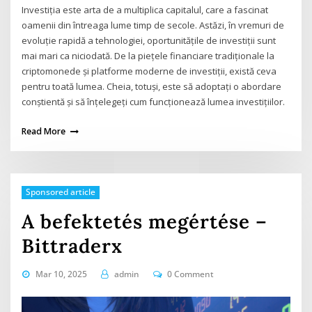
Investiția este arta de a multiplica capitalul, care a fascinat
oamenii din întreaga lume timp de secole. Astăzi, în vremuri de
evoluție rapidă a tehnologiei, oportunitățile de investiții sunt
mai mari ca niciodată. De la piețele financiare tradiționale la
criptomonede și platforme moderne de investiții, există ceva
pentru toată lumea. Cheia, totuși, este să adoptați o abordare
conștientă și să înțelegeți cum funcționează lumea investițiilor.
Read More
Sponsored article
A befektetés megértése –
Bittraderx
Mar 10, 2025
admin
0 Comment